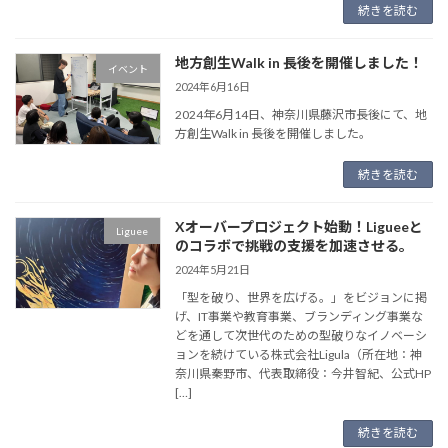
続きを読む
地方創生Walk in 長後を開催しました！
イベント
2024年6月16日
2024年6月14日、神奈川県藤沢市長後にて、地
方創生Walk in 長後を開催しました。
続きを読む
Xオーバープロジェクト始動！Ligueeと
Liguee
のコラボで挑戦の支援を加速させる。
2024年5月21日
「型を破り、世界を広げる。」をビジョンに掲
げ、IT事業や教育事業、ブランディング事業な
どを通して次世代のための型破りなイノベーシ
ョンを続けている株式会社Ligula（所在地：神
奈川県秦野市、代表取締役：今井智紀、公式HP
[…]
続きを読む