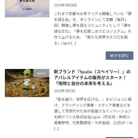
2025年9月28日
これまで京都のお寺でリアル開催していた「夢
を語る会」を、オンラインにて定期（毎月1
回）開催し夢を語るコミュニティとして「夢を
語る文化」「夢を応援し合うエコシステム」を
作り上げるため、「新たな世界の入り口を創
る」Ligue […]
続きを読む
新ブランド『Spalie（スペイリー）』の
Spalie
アパレルアイテムの販売がスタート！
「地球と自分の未来を考える」
2025年5月5日
「型を破り、世界を広げる。」をビジョンに掲
げ、ブランディング事業・メディア事業などを
通して次世代のための型破りなイノベーション
を続けている株式会社Ligula（所在地：神奈川
県秦野市、代表取締役：今井智紀、公式HP：ht
[…]