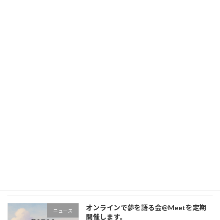
2025年11月13日
「新しい世界への入り口を創る」をミッション
に掲げるアパレルブランド「Liguee（リグイ
ー）」は、ブランドの核となる「行動変容のき
っかけ」をテーマにしたリアルイベント『渋谷
で夢を語る会@OASIS by Liguee』を […]
続きを読む
Ligulaポータルをリリース！サービス一
サービス
覧をわかりやすく！
2025年10月24日
Ligulaの型破りなオリジナルアプリ、サービス
一覧をよりモダンなUIで体験できるLigulaポー
タル（app.ligula.jp）をリリースしました。
続きを読む
オンラインで夢を語る会@Meetを定期
ニュース
開催します。