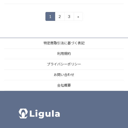
投
1
2
3
»
固
固
固
定
定
定
稿
ペ
ペ
ペ
ー
ー
ー
の
ジ
ジ
ジ
特定商取引法に基づく表記
ペ
ー
利用規約
ジ
プライバシーポリシー
送
お問い合わせ
り
会社概要