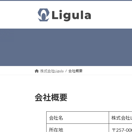
コ
ナ
ン
ビ
テ
ゲ
ン
ー
ツ
シ
へ
ョ
ス
ン
キ
に
ッ
移
プ
動
株式会社Ligula
会社概要
会社概要
会社名
株式会社Li
所在地
〒257-