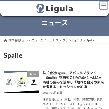
コ
ナ
ン
ビ
テ
ゲ
ン
ー
ニュース
ツ
シ
へ
ョ
ス
ン
キ
に
株式会社Ligula
ニュース
サービス
ブランディング
Spalie
ッ
移
プ
動
Spalie
株式会社Ligula、アパレルブランド
M&A
「Spalie」を株式会社WASABIへM&A -
両社の強みを活かし「地球と自分の未来
を考える」ミッションを加速 -
2025年12月16日
株式会社Ligula（本社：神奈川県秦野市、代表
取締役：今井 智紀、以下「Ligula社」）は、こ
の度、展開するアパレルブランド「Spalie（ス