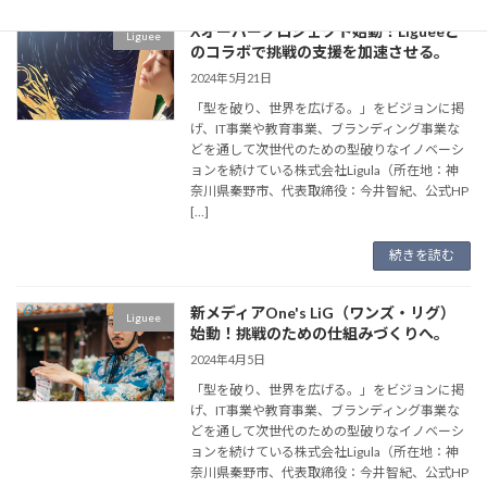
Xオーバープロジェクト始動！Ligueeと
Liguee
のコラボで挑戦の支援を加速させる。
2024年5月21日
「型を破り、世界を広げる。」をビジョンに掲
げ、IT事業や教育事業、ブランディング事業な
どを通して次世代のための型破りなイノベーシ
ョンを続けている株式会社Ligula（所在地：神
奈川県秦野市、代表取締役：今井智紀、公式HP
[…]
続きを読む
新メディアOne's LiG（ワンズ・リグ）
Liguee
始動！挑戦のための仕組みづくりへ。
2024年4月5日
「型を破り、世界を広げる。」をビジョンに掲
げ、IT事業や教育事業、ブランディング事業な
どを通して次世代のための型破りなイノベーシ
ョンを続けている株式会社Ligula（所在地：神
奈川県秦野市、代表取締役：今井智紀、公式HP