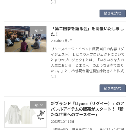
[…]
続きを読む
「第二回夢を語る会」を開催いたしまし
Liguee
た！
2023年11月9日
リリースページ・イベント概要 当日の内容（ダ
イジェスト） 1. とまり木プロジェクトについて
とまり木プロジェクトとは、「いろいろな人の
人生における「とまり木」のようなお寺であり
たい。」という佛現寺副住職油小路さんと株式
[…]
続きを読む
新ブランド『Liguee（リグイー）』のア
Liguee
パレルアイテムの販売がスタート！「新
たな世界へのブースター」
2023年10月15日
「型を破り、世界を広げる。」をビジョンに掲