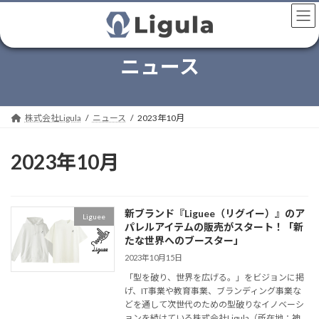
コ
ナ
ン
ビ
テ
ゲ
ン
ー
ニュース
ツ
シ
へ
ョ
ス
ン
キ
に
株式会社Ligula
ニュース
2023年10月
ッ
移
プ
動
2023年10月
新ブランド『Liguee（リグイー）』のア
Liguee
パレルアイテムの販売がスタート！「新
たな世界へのブースター」
2023年10月15日
「型を破り、世界を広げる。」をビジョンに掲
げ、IT事業や教育事業、ブランディング事業な
どを通して次世代のための型破りなイノベーシ
ョンを続けている株式会社Ligula（所在地：神