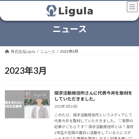
コ
ナ
ン
ビ
テ
ゲ
ン
ー
ニュース
ツ
シ
へ
ョ
ス
ン
キ
に
株式会社Ligula
ニュース
2023年3月
ッ
移
プ
動
2023年3月
探求活動発信所さんに代表今井を取材を
ニュース
していただきました。
2023年3月10日
このたび、探求活動発信所というメディアにて
代表今井を取材していただきました。 ▽実際の
記事がこちらです▽ 探求活動発信所とは？ 高校
2年生が全国の面白い活動をしている人にスポ
ットを当てた情報を発信します！記事を書いて