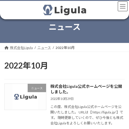
コ
ナ
ン
ビ
テ
ゲ
ン
ー
ニュース
ツ
シ
へ
ョ
ス
ン
キ
に
株式会社Ligula
ニュース
2022年10月
ッ
移
プ
動
2022年10月
株式会社Ligula公式ホームページを公開
ニュース
しました。
2022年10月29日
この度、株式会社Ligula公式ホームページを公
開いたしました。 URLは【 https://ligula.jp/ 】で
す。 随時更新していくので、ぜひ今後とも株式
会社Ligulaをよろしくお願いいたします。